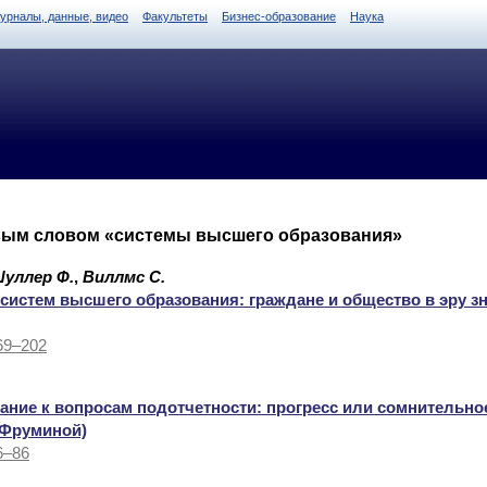
журналы, данные, видео
Факультеты
Бизнес-образование
Наука
вым словом «системы высшего образования»
уллер Ф.
,
Виллмс С.
истем высшего образования: граждане и общество в эру знан
169–202
ание к вопросам подотчетности: прогресс или сомнительно
. Фруминой)
6–86