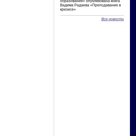
образования» опубликована книга
Вадима Радаева «Преподавание в
кризисе»
Все новости