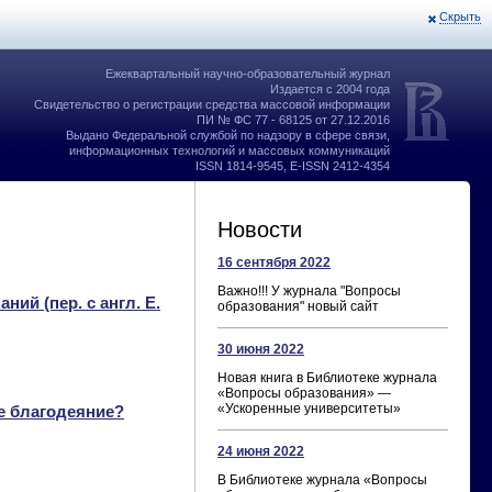
Скрыть
Ежеквартальный научно-образовательный журнал
Издается с 2004 года
Свидетельство о регистрации средства массовой информации
ПИ № ФС 77 - 68125 от 27.12.2016
Выдано Федеральной службой по надзору в сфере связи,
информационных технологий и массовых коммуникаций
ISSN 1814-9545, E-ISSN 2412-4354
Новости
16 сентября 2022
Важно!!! У журнала "Вопросы
ий (пер. с англ. Е.
образования" новый сайт
30 июня 2022
Новая книга в Библиотеке журнала
«Вопросы образования» —
«Ускоренные университеты»
е благодеяние?
24 июня 2022
В Библиотеке журнала «Вопросы