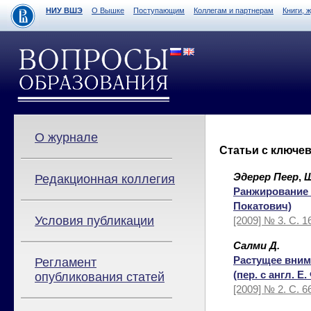
НИУ ВШЭ
О Вышке
Поступающим
Коллегам и партнерам
Книги, 
О журнале
Статьи с ключе
Эдерер Пеер
,
Ш
Редакционная коллегия
Ранжирование с
Покатович)
Условия публикации
[2009] № 3. С. 
Салми Д.
Растущее вним
Регламент
(пер. с англ. Е
опубликования статей
[2009] № 2. С. 6