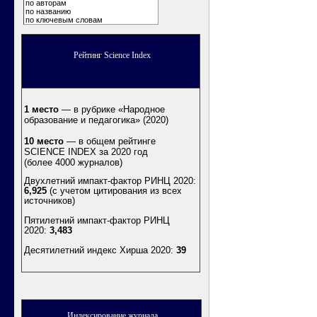
по авторам
по названию
по ключевым словам
Рейтинг Science Index
1 место
— в рубрике «Народное
образование и педагогика» (2020)
10 место
— в общем рейтинге
SCIENCE INDEX за 2020 год
(более 4000 журналов)
Двухлетний импакт-фактор РИНЦ 2020:
6,925
(с учетом цитирования из всех
источников)
Пятилетний импакт-фактор РИНЦ
2020:
3,483
Десятилетний индекс Хирша 2020
:
39
Индексирование журнала